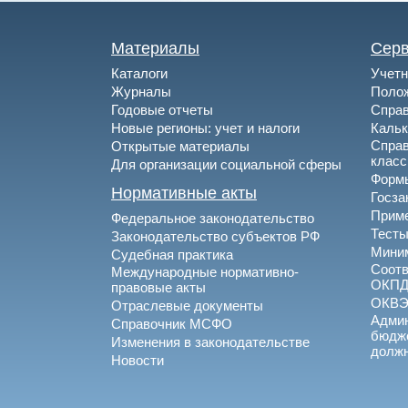
Материалы
Сер
Каталоги
Учетн
Журналы
Полож
Годовые отчеты
Спра
Новые регионы: учет и налоги
Каль
Спра
Открытые материалы
клас
Для организации социальной сферы
Формы
Нормативные акты
Госза
Приме
Федеральное законодательство
Тесты
Законодательство субъектов РФ
Миним
Судебная практика
Соотв
Международные нормативно-
ОКПД
правовые акты
ОКВ
Отраслевые документы
Админ
Справочник МСФО
бюдже
Изменения в законодательстве
долж
Новости