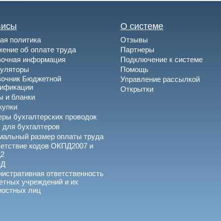
висы
О системе
ая политика
Отзывы
ение об оплате труда
Партнеры
вочная информация
Подключение к системе
куляторы
Помощь
вочник Бюджетной
Управление рассылкой
сификации
Открытки
 и бланки
купки
ры бухгалтерских проводок
 для бухгалтеров
альный размер оплаты труда
етствие кодов ОКПД2007 и
2
ЭД
истративная ответственность
тных учреждений и их
ностных лиц