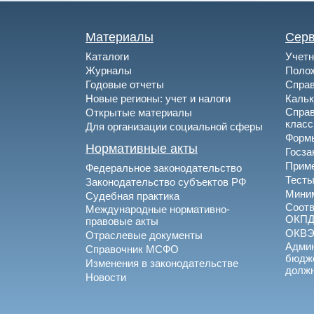
Материалы
Сер
Каталоги
Учетн
Журналы
Полож
Годовые отчеты
Спра
Новые регионы: учет и налоги
Каль
Спра
Открытые материалы
клас
Для организации социальной сферы
Формы
Нормативные акты
Госза
Приме
Федеральное законодательство
Тесты
Законодательство субъектов РФ
Миним
Судебная практика
Соотв
Международные нормативно-
ОКПД
правовые акты
ОКВ
Отраслевые документы
Админ
Справочник МСФО
бюдже
Изменения в законодательстве
долж
Новости