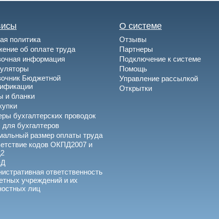
висы
О системе
ая политика
Отзывы
ение об оплате труда
Партнеры
вочная информация
Подключение к системе
куляторы
Помощь
вочник Бюджетной
Управление рассылкой
сификации
Открытки
 и бланки
купки
ры бухгалтерских проводок
 для бухгалтеров
альный размер оплаты труда
етствие кодов ОКПД2007 и
2
ЭД
истративная ответственность
тных учреждений и их
ностных лиц