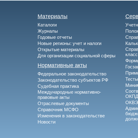
Материалы
Сер
Каталоги
Учетн
Журналы
Полож
Годовые отчеты
Спра
Новые регионы: учет и налоги
Каль
Спра
Открытые материалы
клас
Для организации социальной сферы
Формы
Нормативные акты
Госза
Приме
Федеральное законодательство
Тесты
Законодательство субъектов РФ
Миним
Судебная практика
Соотв
Международные нормативно-
ОКПД
правовые акты
ОКВ
Отраслевые документы
Админ
Справочник МСФО
бюдже
Изменения в законодательстве
долж
Новости