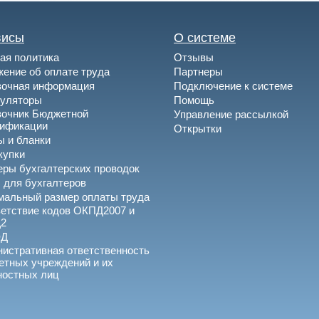
висы
О системе
ая политика
Отзывы
ение об оплате труда
Партнеры
вочная информация
Подключение к системе
куляторы
Помощь
вочник Бюджетной
Управление рассылкой
сификации
Открытки
 и бланки
купки
ры бухгалтерских проводок
 для бухгалтеров
альный размер оплаты труда
етствие кодов ОКПД2007 и
2
ЭД
истративная ответственность
тных учреждений и их
ностных лиц