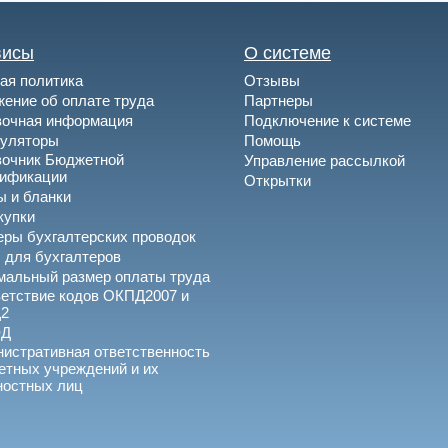
висы
О системе
ая политика
Отзывы
ение об оплате труда
Партнеры
вочная информация
Подключение к системе
куляторы
Помощь
вочник Бюджетной
Управление рассылкой
сификации
Открытки
 и бланки
купки
ры бухгалтерских проводок
 для бухгалтеров
альный размер оплаты труда
етствие кодов ОКПД2007 и
2
ЭД
истративная ответственность
тных учреждений и их
ностных лиц