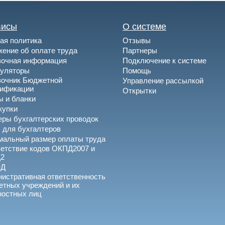
висы
О системе
ая политика
Отзывы
ение об оплате труда
Партнеры
вочная информация
Подключение к системе
куляторы
Помощь
вочник Бюджетной
Управление рассылкой
сификации
Открытки
 и бланки
купки
ры бухгалтерских проводок
 для бухгалтеров
альный размер оплаты труда
етствие кодов ОКПД2007 и
2
ЭД
истративная ответственность
тных учреждений и их
ностных лиц