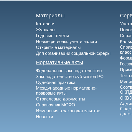
Материалы
Сер
Каталоги
Учетн
Журналы
Полож
Годовые отчеты
Спра
Новые регионы: учет и налоги
Каль
Спра
Открытые материалы
клас
Для организации социальной сферы
Формы
Нормативные акты
Госза
Приме
Федеральное законодательство
Тесты
Законодательство субъектов РФ
Миним
Судебная практика
Соотв
Международные нормативно-
ОКПД
правовые акты
ОКВ
Отраслевые документы
Админ
Справочник МСФО
бюдже
Изменения в законодательстве
долж
Новости