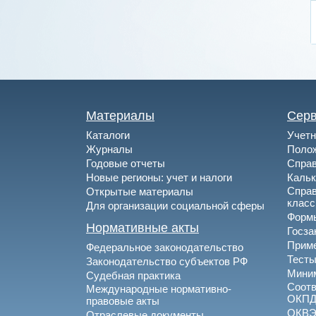
Материалы
Сер
Каталоги
Учетн
Журналы
Полож
Годовые отчеты
Спра
Новые регионы: учет и налоги
Каль
Спра
Открытые материалы
клас
Для организации социальной сферы
Формы
Нормативные акты
Госза
Приме
Федеральное законодательство
Тесты
Законодательство субъектов РФ
Миним
Судебная практика
Соотв
Международные нормативно-
ОКПД
правовые акты
ОКВ
Отраслевые документы