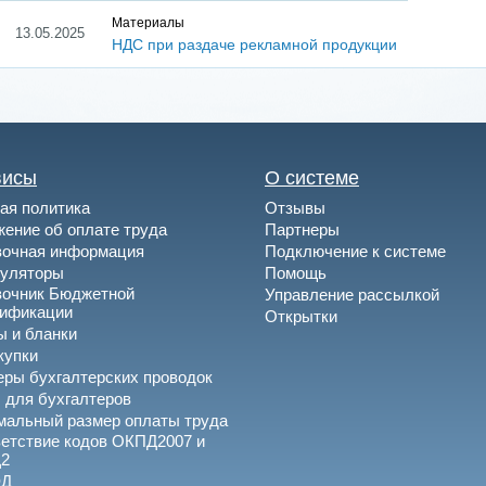
Материалы
13.05.2025
НДС при раздаче рекламной продукции
висы
О системе
ая политика
Отзывы
ение об оплате труда
Партнеры
вочная информация
Подключение к системе
куляторы
Помощь
вочник Бюджетной
Управление рассылкой
сификации
Открытки
 и бланки
купки
ры бухгалтерских проводок
 для бухгалтеров
альный размер оплаты труда
етствие кодов ОКПД2007 и
2
ЭД