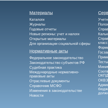
Материалы
Сер
Каталоги
Учетн
Журналы
Полож
Годовые отчеты
Спра
Новые регионы: учет и налоги
Каль
Спра
Открытые материалы
клас
Для организации социальной сферы
Формы
Нормативные акты
Госза
Приме
Федеральное законодательство
Тесты
Законодательство субъектов РФ
Миним
Судебная практика
Соотв
Международные нормативно-
ОКПД
правовые акты
ОКВ
Отраслевые документы
Админ
Справочник МСФО
бюдже
Изменения в законодательстве
долж
Новости