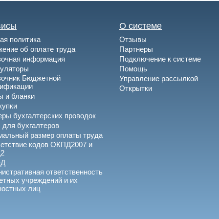
висы
О системе
ая политика
Отзывы
ение об оплате труда
Партнеры
вочная информация
Подключение к системе
куляторы
Помощь
вочник Бюджетной
Управление рассылкой
сификации
Открытки
 и бланки
купки
ры бухгалтерских проводок
 для бухгалтеров
альный размер оплаты труда
етствие кодов ОКПД2007 и
2
ЭД
истративная ответственность
тных учреждений и их
ностных лиц