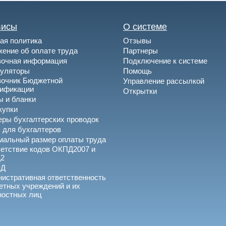
висы
О системе
ая политика
Отзывы
ение об оплате труда
Партнеры
вочная информация
Подключение к системе
куляторы
Помощь
вочник Бюджетной
Управление рассылкой
сификации
Открытки
 и бланки
купки
ры бухгалтерских проводок
 для бухгалтеров
альный размер оплаты труда
етствие кодов ОКПД2007 и
2
ЭД
истративная ответственность
тных учреждений и их
ностных лиц