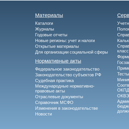
Материалы
Сер
Каталоги
Учетн
Журналы
Полож
Годовые отчеты
Спра
Новые регионы: учет и налоги
Каль
Спра
Открытые материалы
клас
Для организации социальной сферы
Формы
Нормативные акты
Госза
Приме
Федеральное законодательство
Тесты
Законодательство субъектов РФ
Миним
Судебная практика
Соотв
Международные нормативно-
ОКПД
правовые акты
ОКВ
Отраслевые документы
Админ
Справочник МСФО
бюдже
Изменения в законодательстве
долж
Новости