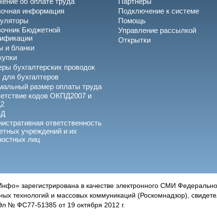
ение об оплате труда
Партнеры
вочная информация
Подключение к системе
куляторы
Помощь
вочник Бюджетной
Управление рассылкой
сификации
Открытки
 и бланки
купки
ры бухгалтерских проводок
 для бухгалтеров
альный размер оплаты труда
етствие кодов ОКПД2007 и
2
ЭД
истративная ответственность
тных учреждений и их
ностных лиц
нфо» зарегистрирована в качестве электронного СМИ Федеральной
х технологий и массовых коммуникаций (Роскомнадзор), свидетел
 № ФС77-51385 от 19 октября 2012 г.