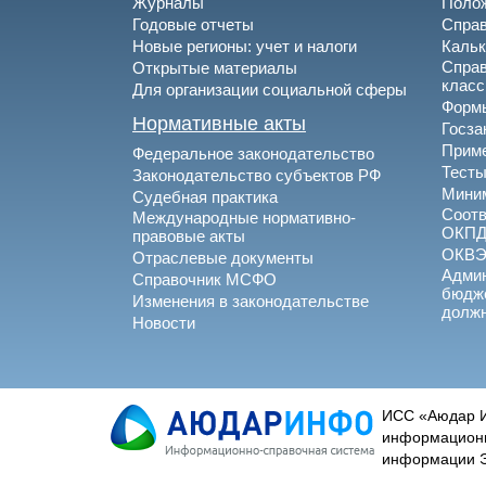
Журналы
Полож
Годовые отчеты
Спра
Новые регионы: учет и налоги
Каль
Спра
Открытые материалы
клас
Для организации социальной сферы
Формы
Нормативные акты
Госза
Приме
Федеральное законодательство
Тесты
Законодательство субъектов РФ
Миним
Судебная практика
Соотв
Международные нормативно-
ОКПД
правовые акты
ОКВ
Отраслевые документы
Админ
Справочник МСФО
бюдже
Изменения в законодательстве
долж
Новости
ИСС «Аюдар И
информационны
информации Эл