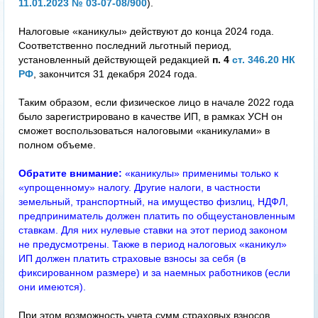
11.01.2023 № 03-07-08/900
).
Налоговые «каникулы» действуют до конца 2024 года.
Соответственно последний льготный период,
установленный действующей редакцией
п. 4
ст. 346.20 НК
РФ
, закончится 31 декабря 2024 года.
Таким образом, если физическое лицо в начале 2022 года
было зарегистрировано в качестве ИП, в рамках УСН он
сможет воспользоваться налоговыми «каникулами» в
полном объеме.
Обратите внимание:
«каникулы» применимы только к
«упрощенному» налогу. Другие налоги, в частности
земельный, транспортный, на имущество физлиц, НДФЛ,
предприниматель должен платить по общеустановленным
ставкам. Для них нулевые ставки на этот период законом
не предусмотрены. Также в период налоговых «каникул»
ИП должен платить страховые взносы за себя (в
фиксированном размере) и за наемных работников (если
они имеются).
При этом возможность учета сумм страховых взносов,